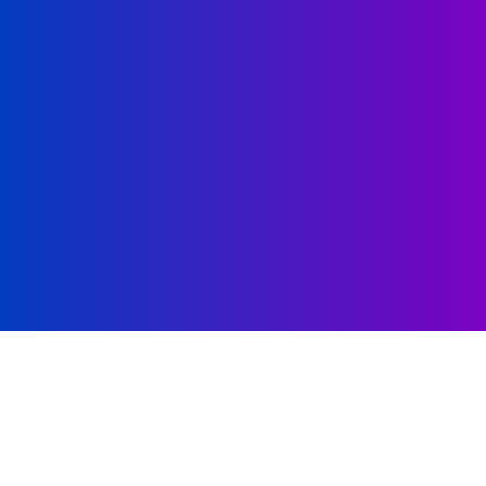
Serviciile noastre
Sistemul nostru încurajeaza atât angajaţii cât şi
clienţii să își desfășoare activitatea într-un mod prin